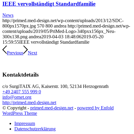
IEEE vervollständigt Standardfamilie
News
http://primed.med-design.net/wp-content/uploads/2013/12/SDC-
800px1570px.jpg
570
800
andrea
http://primed.med-design.net/wp-
content/uploads/2019/05/PriMed-Logo-340pxx156px_Neu-
300x138.png
andrea
2019-04-03 18:48:06
2019-05-20
15:59:55
IEEE vervollständigt Standardfamilie
Previous
Next
Kontaktdetails
c/o SurgiTAIX AG, Kaiserstr. 100, 52134 Herzogenrath
+49 2407 555 999 0
info@ornet.org
http://primed.med-design.net
© Copyright -
primed.med-design.net
-
powered by Enfold
WordPress Theme
Impressum
Datenschutzerklärung