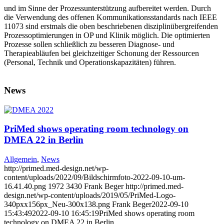
und im Sinne der Prozessunterstützung aufbereitet werden. Durch
die Verwendung des offenen Kommunikationsstandards nach IEEE
11073 sind erstmals die oben beschriebenen disziplinübergreifenden
Prozessoptimierungen in OP und Klinik möglich. Die optimierten
Prozesse sollen schließlich zu besseren Diagnose- und
Therapieabläufen bei gleichzeitiger Schonung der Ressourcen
(Personal, Technik und Operationskapazitäten) führen.
News
PriMed shows operating room technology on
DMEA 22 in Berlin
Allgemein
,
News
http://primed.med-design.net/wp-
content/uploads/2022/09/Bildschirmfoto-2022-09-10-um-
16.41.40.png
1972
3430
Frank Beger
http://primed.med-
design.net/wp-content/uploads/2019/05/PriMed-Logo-
340pxx156px_Neu-300x138.png
Frank Beger
2022-09-10
15:43:49
2022-09-10 16:45:19
PriMed shows operating room
technology on DMEA 22 in Berlin