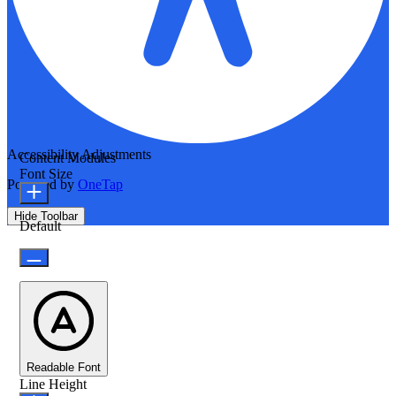
Accessibility Adjustments
Content Modules
Font Size
Powered by
OneTap
Hide Toolbar
Default
Readable Font
Line Height